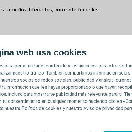
 tamaños diferentes, para satisfacer las
gina web usa cookies
 Female establece el estándar de discreción
queño y compacto, del tamaño de un lápiz labial,
s para personalizar el contenido y los anuncios, para ofrecer f
Compact Female, la sonda más preferida por las
analizar nuestro tráfico. También compartimos información sobre
 nuestros socios de redes sociales, publicidad y análisis, quiene
tra información que les hayas proporcionado o que hayan recopila
ios, incluso para mostrarte publicidad más relevante para ti. Ti
car tu consentimiento en cualquier momento haciendo clic en «Co
rar una inserción higiénica y sin toque, con un
ta nuestra Política de cookies y nuestro Aviso de privacidad pa
miento hidrofílico único:
 salud no esté comprometida y limita el impacto en