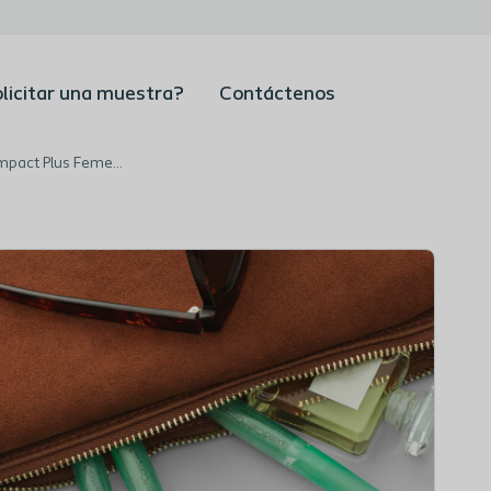
licitar una muestra?
Contáctenos
SpeediCath® Compact Plus Femenino