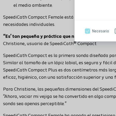
el medio ambiente.
SpeediCath Compact Female está disponible en muchos
necesidades individuales.
Necesario
“Es’ tan pequeña y práctica que nadie la nota”
Christiane, usuaria de SpeediCath® Compact
SpeediCath Compact es la primera sonda diseñada par
Similar al tamaño de un lápiz labial, es segura y fácil 
SpeediCath Compact Plus es dos centímetros más larg
eficaz, higiénico, con una satisfacción superior y una 
Para Christiane, las pequeñas dimensiones del SpeediC
“Ahora, vaciar mi vejiga se ha convertido en algo com
sonda sea apenas perceptible.”
SpeediCath Compact Female ha ganado el prestigioso 