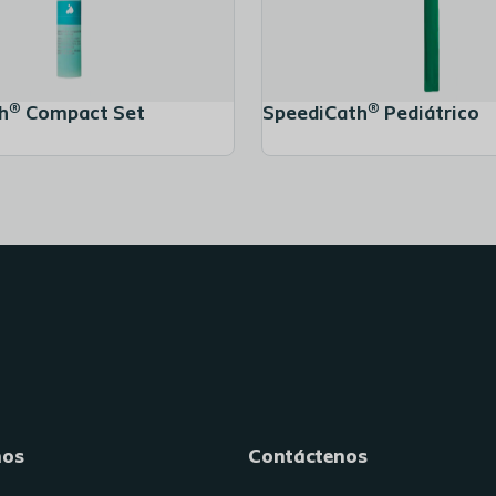
h® Compact Set
SpeediCath® Pediátrico
nos
Contáctenos