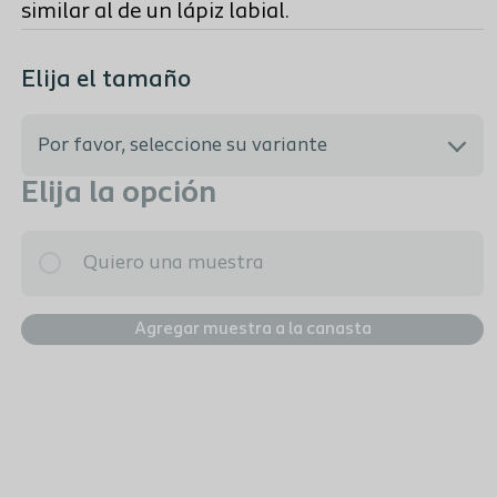
similar al de un lápiz labial.
Elija el tamaño
Por favor, seleccione su variante
Elija la opción
Mejor ajuste personal
Quiero una muestra
288100 - Femenino | CH 10
Agregar muestra a la canasta
288120 - Femenino | CH 12
288140 - Femenino | CH 14