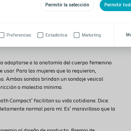
Permitir la selección
Permitir tod
 tamaños diferentes, para satisfacer las
Mo
Preferencias
Estadística
Marketing
a adaptarse a la anatomía del cuerpo femenino.
de usar. Para las mujeres que lo requieran,
a. Ambas sondas brindan un sondaje vesical
fricción o molestia mínima.
ath Compact’ facilitan su vida cotidiana. Dice:
pletamente normal para mí. Es’ maravilloso que la
premio al diseño de producto, Premio de