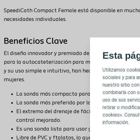
SpeediCath Compact Female está disponible en muchos
necesidades individuales.
Beneficios Clave
Esta pá
El diseño innovador y premiado de SpeediCath Compact
para la autocateterización para mujeres. Su diseño pe
Utilizamos cookie
y su uso simple e intuitivo, han hecho de SpeediCath 
sociales y para 
mujeres.
nuestro sitio con
combinarla con o
La sonda más compacta para mujeres.
uso de sus servic
La sonda más preferida por las mujeres.
retirar o modifi
El extremo del drenaje de fácil agarre permite log
cookies». Consul
control mejorado.
información.
Es una sonda lista para usar gracias a su recubri
Libre de PVC y ftalatos, lo que garantiza que su