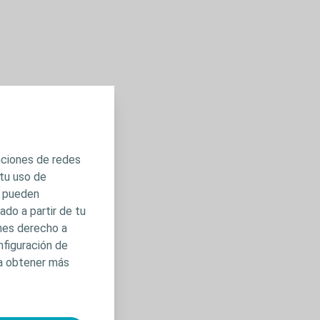
unciones de redes
 tu uso de
s pueden
do a partir de tu
enes derecho a
nfiguración de
ra obtener más